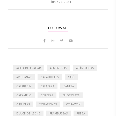
junio 21, 2024
FOLLOW ME
AGUA DE AZAHAR
ALMENDRAS
ARÁNDANOS
AVELLANAS
CACAHUETES
CAFÉ
CALABACÍN
CALABAZA
CANELA
CARAMELO
CEREZAS
CHOCOLATE
CIRUELAS
CORAZONES
CORAZÓN
DULCE DE LECHE
FRAMBUESAS
FRESA