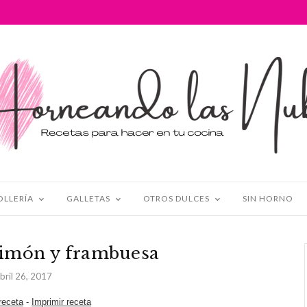
OLLERÍA
GALLETAS
OTROS DULCES
SIN HORNO
limón y frambuesa
bril 26, 2017
 receta
-
Imprimir receta