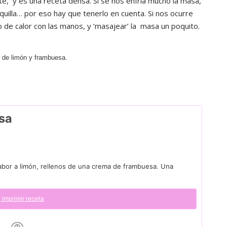
te, y es una receta densa. Si se nos enfría mucho la masa,
quilla… por eso hay que tenerlo en cuenta. Si nos ocurre
 de calor con las manos, y ‘masajear’ la masa un poquito.
esa
abor a limón, rellenos de una crema de frambuesa. Una
Imprimir receta