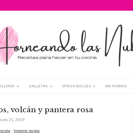
OLLERÍA
GALLETAS
OTROS DULCES
SIN HORNO
os, volcán y pantera rosa
osto 21, 2019
 receta
-
Imprimir receta