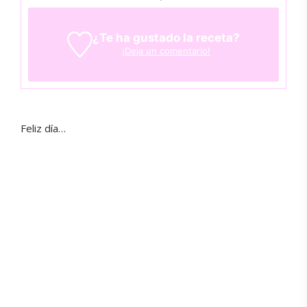
¿Te ha gustado la receta?
¡Deja un comentario!
Feliz día…