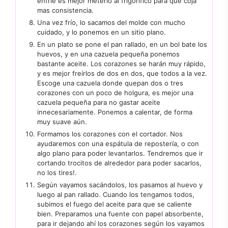
enfríe es mejor meterlo al frigorífico para que coja
mas consistencia.
Una vez frío, lo sacamos del molde con mucho
cuidado, y lo ponemos en un sitio plano.
En un plato se pone el pan rallado, en un bol bate los
huevos, y en una cazuela pequeña ponemos
bastante aceite. Los corazones se harán muy rápido,
y es mejor freírlos de dos en dos, que todos a la vez.
Escoge una cazuela donde quepan dos o tres
corazones con un poco de holgura, es mejor una
cazuela pequeña para no gastar aceite
innecesariamente. Ponemos a calentar, de forma
muy suave aún.
Formamos los corazones con el cortador. Nos
ayudaremos con una espátula de repostería, o con
algo plano para poder levantarlos. Tendremos que ir
cortando trocitos de alrededor para poder sacarlos,
no los tires!.
Según vayamos sacándolos, los pasamos al huevo y
luego al pan rallado. Cuando los tengamos todos,
subimos el fuego del aceite para que se caliente
bien. Preparamos una fuente con papel absorbente,
para ir dejando ahí los corazones según los vayamos