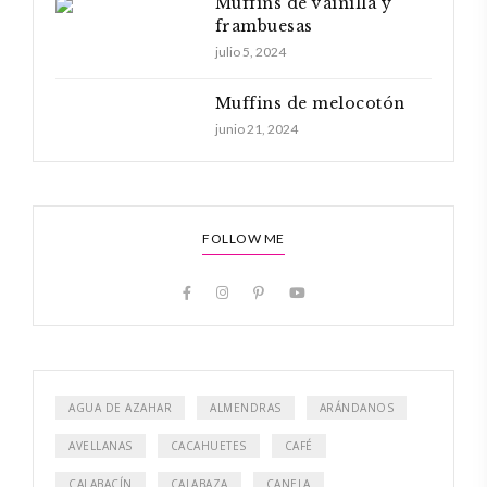
Muffins de vainilla y
frambuesas
julio 5, 2024
Muffins de melocotón
junio 21, 2024
FOLLOW ME
AGUA DE AZAHAR
ALMENDRAS
ARÁNDANOS
AVELLANAS
CACAHUETES
CAFÉ
CALABACÍN
CALABAZA
CANELA