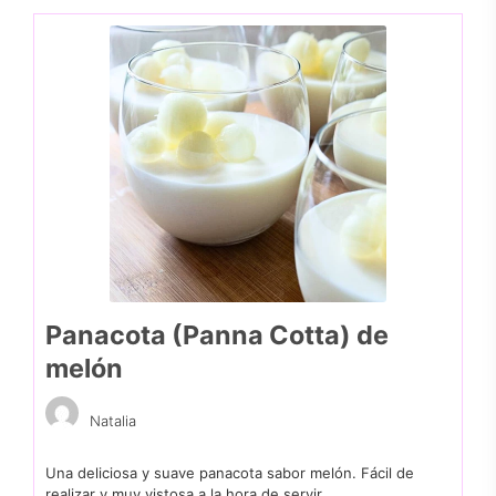
Panacota (Panna Cotta) de
melón
Natalia
Una deliciosa y suave panacota sabor melón. Fácil de
realizar y muy vistosa a la hora de servir.