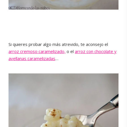
Si quieres probar algo más atrevido, te aconsejo el
arroz cremoso caramelizado,
o el
arroz con chocolate y
avellanas caramelizadas
…