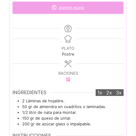
Imprimir receta
PLATO
Postre
RACIONES
10
INGREDIENTES
1x
2x
3x
2
Láminas de hojaldre.
50
gr
de almendra en cuadritos o laminadas.
1/2
litro
de nata para montar.
150
gr
de queso de untar.
200
gr
de azúcar glass o impalpable.
INSTRUCCIONES